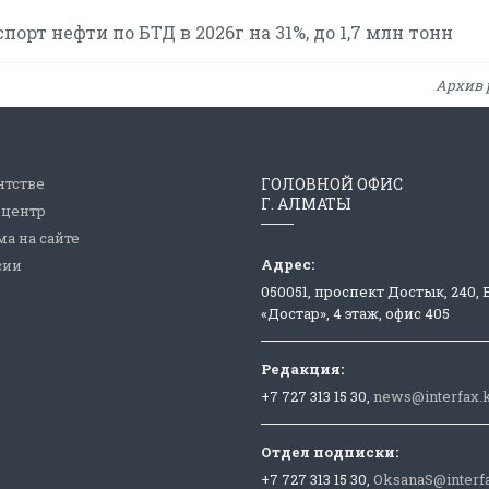
рт нефти по БТД в 2026г на 31%, до 1,7 млн тонн
Архив 
нтстве
ГОЛОВНОЙ ОФИС
Г. АЛМАТЫ
-центр
а на сайте
Адрес:
сии
050051, проспект Достык, 240,
«Достар», 4 этаж, офис 405
Редакция:
+7 727 313 15 30,
news@interfax.
Отдел подписки:
+7 727 313 15 30,
OksanaS@interf