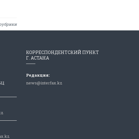
рубрики
КОРРЕСПОНДЕНТСКИЙ ПУНКТ
Г. АСТАНА
Редакция:
 БЦ
news@interfax.kz
kz
ax.kz