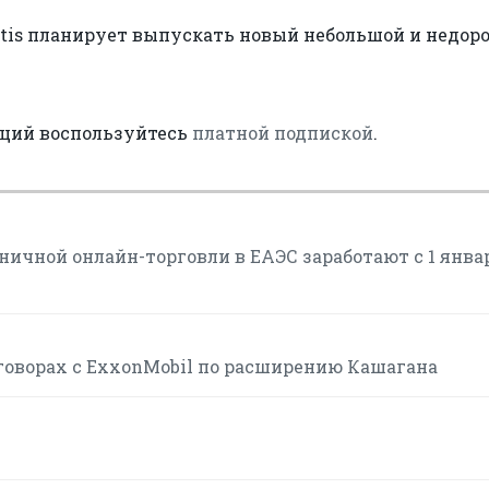
ntis планирует выпускать новый небольшой и недор
аций воспользуйтесь
платной подпиской
.
ичной онлайн-торговли в ЕАЭС заработают с 1 янва
говорах с ExxonMobil по расширению Кашагана