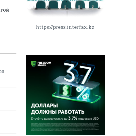
огой
https://press.interfax.kz
ря