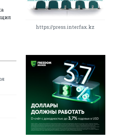
ка
бщил
https://press.interfax.kz
ря