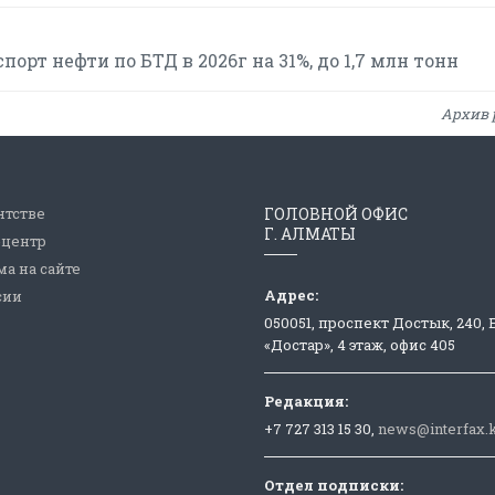
рт нефти по БТД в 2026г на 31%, до 1,7 млн тонн
Архив 
нтстве
ГОЛОВНОЙ ОФИС
Г. АЛМАТЫ
-центр
а на сайте
Адрес:
сии
050051, проспект Достык, 240,
«Достар», 4 этаж, офис 405
Редакция:
+7 727 313 15 30,
news@interfax.
Отдел подписки: