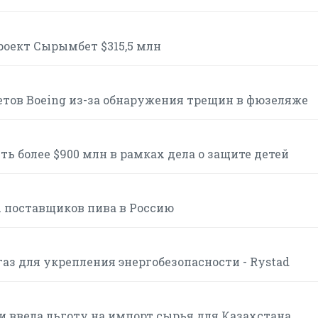
роект Сырымбет $315,5 млн
етов Boeing из-за обнаружения трещин в фюзеляже
ь более $900 млн в рамках дела о защите детей
 поставщиков пива в Россию
аз для укрепления энергобезопасности - Rystad
и ввела льготу на импорт сырья для Казахстана