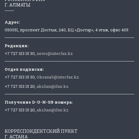
Г. АЛМАТЫ
Адрес:
050051, проспект Достык, 240, БЦ «Достар», 4 этаж, офис 405
Редакция:
+7 727 313 15 30,
news@interfax.kz
Отдел подписки:
+7 727 313 15 30,
OksanaS@interfax.kz
+7 727 313 15 20,
akzhan@ifax.kz
Получение D-U-N-S® номера:
+7 727 313 15 20,
akzhan@ifax.kz
КОРРЕСПОНДЕНТСКИЙ ПУНКТ
Г. АСТАНА