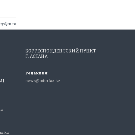
рубрики
КОРРЕСПОНДЕНТСКИЙ ПУНКТ
Г. АСТАНА
Редакция:
 БЦ
news@interfax.kz
kz
ax.kz