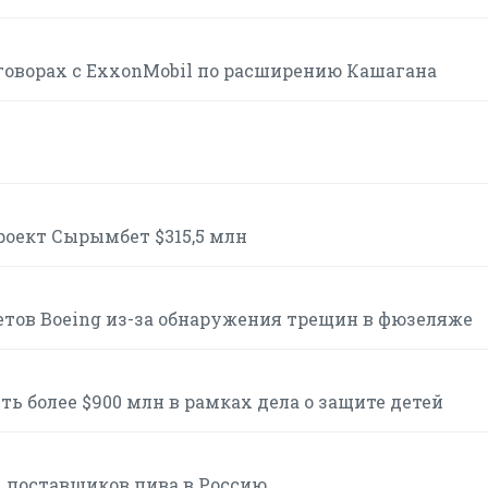
говорах с ExxonMobil по расширению Кашагана
роект Сырымбет $315,5 млн
етов Boeing из-за обнаружения трещин в фюзеляже
ь более $900 млн в рамках дела о защите детей
 поставщиков пива в Россию