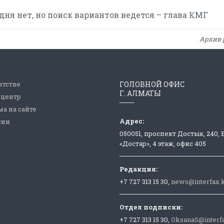
ня нет, но поиск вариантов ведется – глава КМГ
Архив 
нтстве
ГОЛОВНОЙ ОФИС
Г. АЛМАТЫ
-центр
а на сайте
Адрес:
сии
050051, проспект Достык, 240,
«Достар», 4 этаж, офис 405
Редакция:
+7 727 313 15 30,
news@interfax.
Отдел подписки:
+7 727 313 15 30,
OksanaS@interf