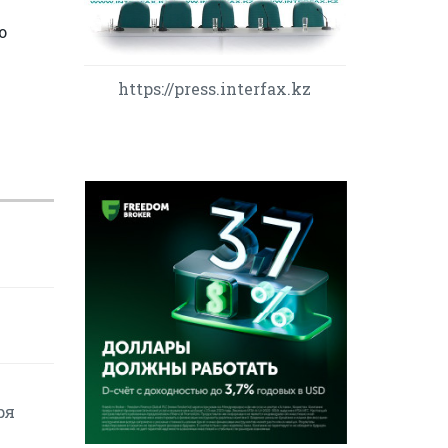
о
https://press.interfax.kz
ря